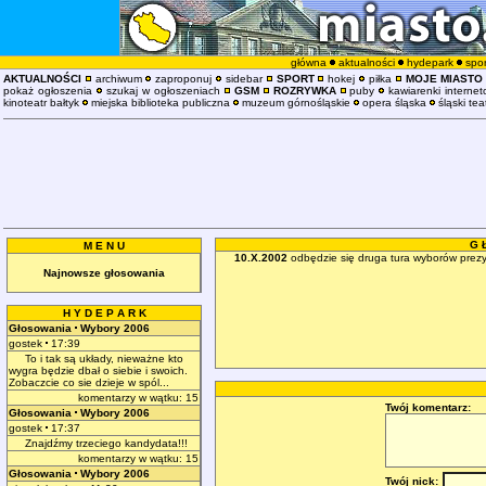
główna
aktualności
hydepark
spor
AKTUALNOŚCI
archiwum
zaproponuj
sidebar
SPORT
hokej
piłka
MOJE MIASTO
pokaż ogłoszenia
szukaj w ogłoszeniach
GSM
ROZRYWKA
puby
kawiarenki interne
kinoteatr bałtyk
miejska biblioteka publiczna
muzeum górnośląskie
opera śląska
śląski tea
G 
M E N U
10.X.2002
odbędzie się druga tura wyborów prezy
Najnowsze głosowania
H Y D E P A R K
Głosowania
Wybory 2006
gostek
17:39
To i tak są układy, nieważne kto
wygra będzie dbał o siebie i swoich.
Zobaczcie co sie dzieje w spól...
komentarzy w wątku: 15
Twój komentarz:
Głosowania
Wybory 2006
gostek
17:37
Znajdźmy trzeciego kandydata!!!
komentarzy w wątku: 15
Głosowania
Wybory 2006
Twój nick: