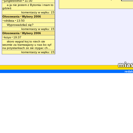
~junglebrother
11:30
a ja nie jestem z Bytomia i mam to
gdzieś
komentarzy w wątku: 15
Głosowania
Wybory 2006
~nihilista
13:50
Wyprowadziłaś się?
komentarzy w wątku: 15
Głosowania
Wybory 2006
~krzys
19:37
skoro wygral koj to niech sie
wezmie za tramwajarzy u nas bo syf
na przystankach ze sie rzygac ch...
komentarzy w wątku: 15
redak